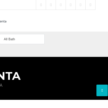
enta
NTA
TA