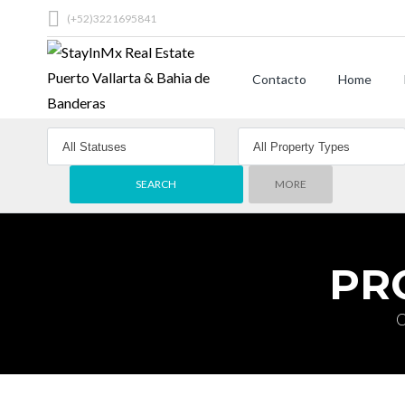
(+52)3221695841
Contacto
Home
MORE
PR
C