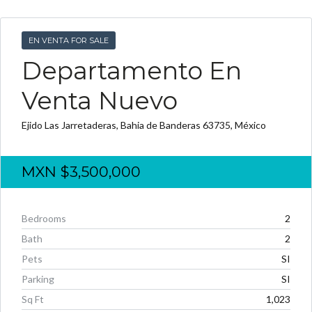
EN VENTA FOR SALE
Departamento En
Venta Nuevo
Ejido Las Jarretaderas, Bahia de Banderas 63735, México
MXN
$3,500,000
Bedrooms
2
Bath
2
Pets
SI
Parking
SI
Sq Ft
1,023