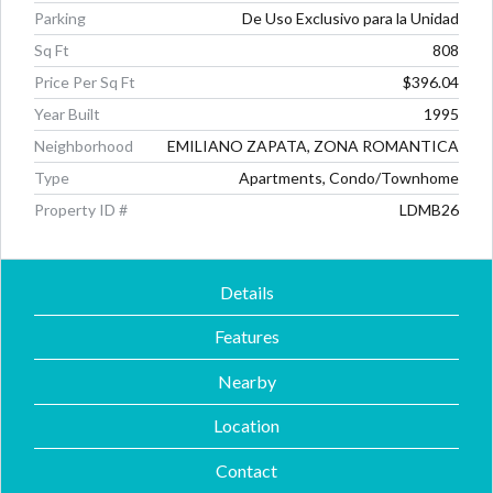
Parking
De Uso Exclusivo para la Unidad
Sq Ft
808
Price Per Sq Ft
$396.04
Year Built
1995
Neighborhood
EMILIANO ZAPATA, ZONA ROMANTICA
Type
Apartments, Condo/Townhome
Property ID #
LDMB26
Details
Features
Nearby
Location
Contact