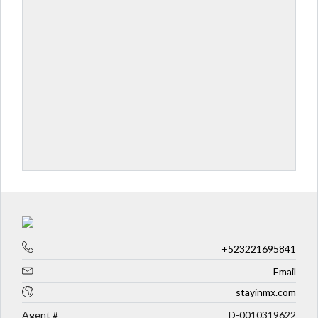
+523221695841
Email
stayinmx.com
Agent #
D-0010319622