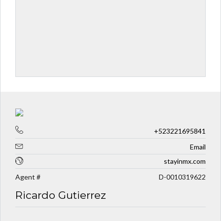
+523221695841
Email
stayinmx.com
Agent #
D-0010319622
Ricardo Gutierrez