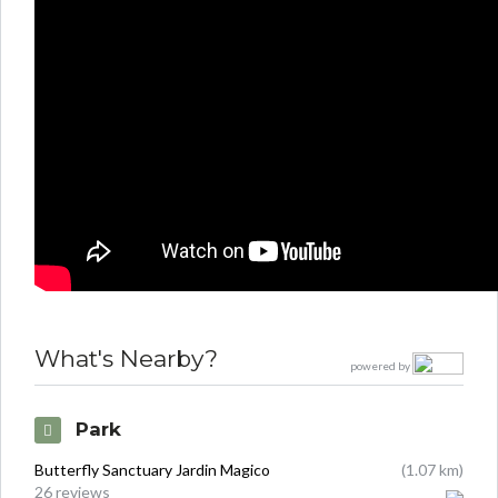
What's Nearby?
powered by
Park
Butterfly Sanctuary Jardin Magico
(1.07 km)
26 reviews