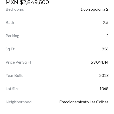
MXN
$2,849,600
Bedrooms
1 con opción a 2
Bath
2.5
Parking
2
Sq Ft
936
Price Per Sq Ft
$3,044.44
Year Built
2013
Lot Size
1068
Neighborhood
Fraccionamiento Las Ceibas