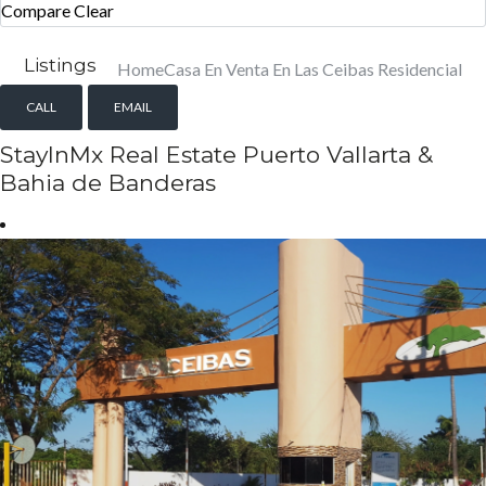
Compare
Clear
Listings
Home
Casa En Venta En Las Ceibas Residencial
CALL
EMAIL
StayInMx Real Estate Puerto Vallarta &
Bahia de Banderas