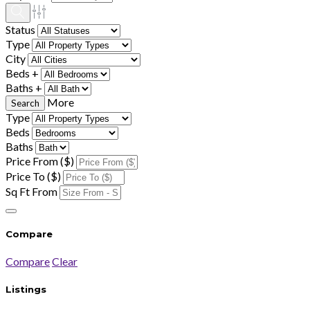
Status
Type
City
Beds +
Baths +
More
Type
Beds
Baths
Price From ($)
Price To ($)
Sq Ft From
Compare
Compare
Clear
Listings